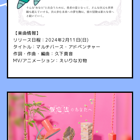
【楽曲情報】
リリース日程：
2024
年
2
月
11
日
(
日
)
タイトル：マルチバース・アドベンチャー
作詞・作曲・編曲：久下真音
MV/
アニメーション：えいりな刃物