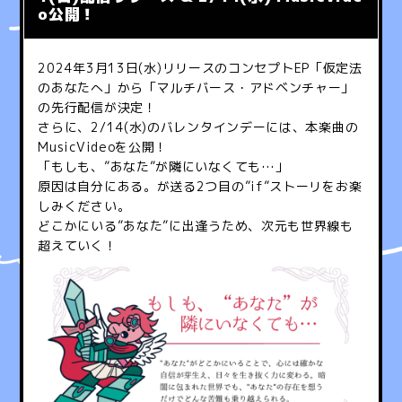
o公開！
2024
年
3
月
13
日
(
水
)
リリースのコンセプト
EP
「仮定法
のあなたへ」から「マルチバース・アドベンチャー」
の先行配信が決定！
さらに、2/14(水)のバレンタインデーには、本楽曲の
MusicVideoを公開！
「もしも、
”
あなた
”
が隣にいなくても
…
」
原因は自分にある。が送る
2
つ目の
”if”
ストーリをお楽
しみください。
どこかにいる
”
あなた
”
に出逢うため、次元も世界線も
超えていく！