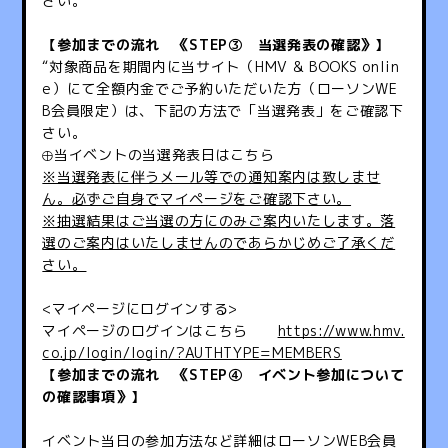
さい。
【参加までの流れ 《STEP③ 当選発表の確認》】
“対象商品を期間内に当サイト（HMV & BOOKS onlin
e）にて全額内金でご予約いただいた方（ローソンWE
B会員限定）は、下記の方法で「当選発表」をご確認下
さい。
⊕当イベントの当選発表日はこちら
※当選発表に伴うメール等での通知案内は致しませ
ん。必ずご自身でマイページをご確認下さい。
※抽選結果はご当選の方にのみご案内いたします。落
選のご案内はいたしませんのであらかじめご了承くだ
さい。
<マイページにログインする>
マイページのログインはこちら
https://www.hmv.
co.jp/login/login/?AUTHTYPE=MEMBERS
【参加までの流れ 《STEP④ イベント参加について
の確認事項》】
イベント当日の参加方法など詳細はローソンWEB会員