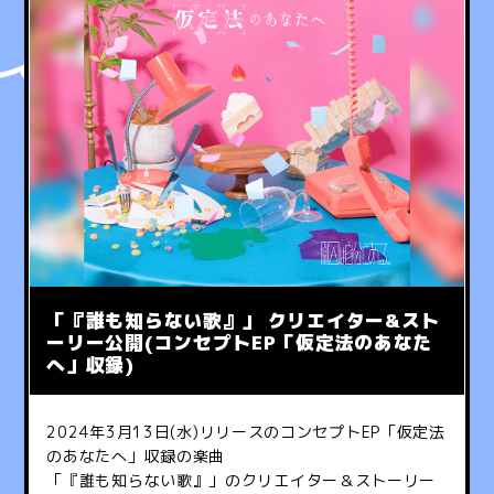
「『誰も知らない歌』」 クリエイター&スト
ーリー公開(コンセプトEP「仮定法のあなた
へ」収録)
2024
年
3
月
13
日
(
水
)
リリースのコンセプト
EP
「仮定法
のあなたへ」収録の楽曲
「『誰も知らない歌』」のクリエイター＆ストーリー