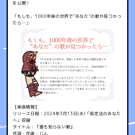
を公開！
「もしも、1000年後の世界で”あなた”の歌が見つかっ
たら…」
【楽曲情報】
リリース日程：
2024
年
3
月
13
日
(
水
)
「仮定法のあなた
へ」収録
タイトル：『誰も知らない歌』
作詞・作曲：じん