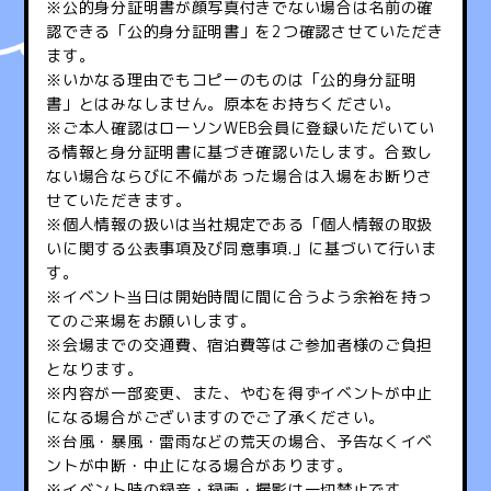
※公的身分証明書が顔写真付きでない場合は名前の確
認できる「公的身分証明書」を2つ確認させていただき
ます。
※いかなる理由でもコピーのものは「公的身分証明
書」とはみなしません。原本をお持ちください。
※ご本人確認はローソンWEB会員に登録いただいてい
る情報と身分証明書に基づき確認いたします。合致し
ない場合ならびに不備があった場合は入場をお断りさ
せていただきます。
※個人情報の扱いは当社規定である「個人情報の取扱
いに関する公表事項及び同意事項.」に基づいて行いま
す。
※イベント当日は開始時間に間に合うよう余裕を持っ
てのご来場をお願いします。
※会場までの交通費、宿泊費等はご参加者様のご負担
となります。
※内容が一部変更、また、やむを得ずイベントが中止
になる場合がございますのでご了承ください。
※台風・暴風・雷雨などの荒天の場合、予告なくイベ
ントが中断・中止になる場合があります。
※イベント時の録音・録画・撮影は一切禁止です。